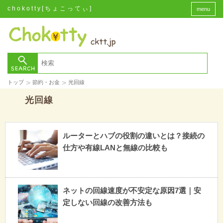
chokotty[ちょこってぃ]
menu
>
>
トップ
節約・お金
光回線
光回線
ルーターとハブの役割の違いとは？接続の
仕方や有線LANと無線の比較も
ネットの回線速度が不安定な原因7選｜安
定しない回線の改善方法も