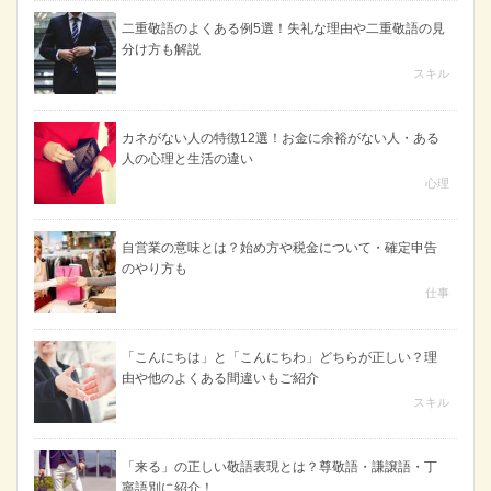
二重敬語のよくある例5選！失礼な理由や二重敬語の見
分け方も解説
スキル
カネがない人の特徴12選！お金に余裕がない人・ある
人の心理と生活の違い
心理
自営業の意味とは？始め方や税金について・確定申告
のやり方も
仕事
「こんにちは」と「こんにちわ」どちらが正しい？理
由や他のよくある間違いもご紹介
スキル
「来る」の正しい敬語表現とは？尊敬語・謙譲語・丁
寧語別に紹介！