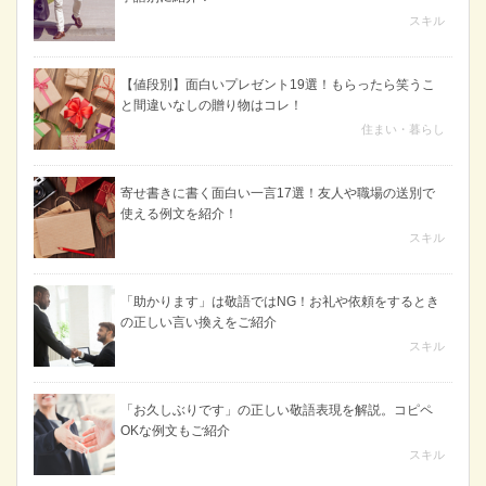
スキル
【値段別】面白いプレゼント19選！もらったら笑うこ
と間違いなしの贈り物はコレ！
住まい・暮らし
寄せ書きに書く面白い一言17選！友人や職場の送別で
使える例文を紹介！
スキル
「助かります」は敬語ではNG！お礼や依頼をするとき
の正しい言い換えをご紹介
スキル
「お久しぶりです」の正しい敬語表現を解説。コピペ
OKな例文もご紹介
スキル