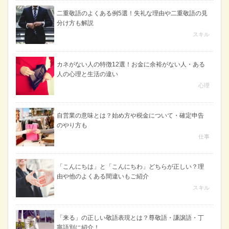
二重敬語のよくある例5選！失礼な理由や二重敬語の見
分け方も解説
スキル
カネがない人の特徴12選！お金に余裕がない人・ある
人の心理と生活の違い
心理
自営業の意味とは？始め方や税金について・確定申告
のやり方も
仕事
「こんにちは」と「こんにちわ」どちらが正しい？理
由や他のよくある間違いもご紹介
スキル
「来る」の正しい敬語表現とは？尊敬語・謙譲語・丁
寧語別に紹介！