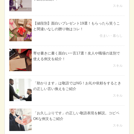
スキル
【値段別】面白いプレゼント19選！もらったら笑うこ
と間違いなしの贈り物はコレ！
住まい・暮らし
寄せ書きに書く面白い一言17選！友人や職場の送別で
使える例文を紹介！
スキル
「助かります」は敬語ではNG！お礼や依頼をするとき
の正しい言い換えをご紹介
スキル
「お久しぶりです」の正しい敬語表現を解説。コピペ
OKな例文もご紹介
スキル