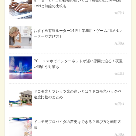
ルーターとハブの役割の違いとは？接続の仕方や有線
LANと無線の比較も
光回線
おすすめ有線ルーター14選！業務用・ゲーム用LANル
ーターや選び方も
光回線
PC・スマホでインターネットが遅い原因に迫る！夜重
い理由や対策も
光回線
ドコモ光とフレッツ光の違いとは？ドコモ光パックや
速度比較のまとめ
光回線
ドコモ光プロバイダの変更はできる？選び方と転用方
法
光回線