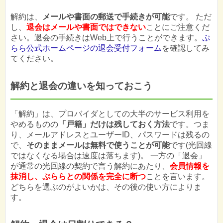
解約は、
メールや書面の郵送で手続きが可能
です。 ただ
し、
退会はメールや書面ではできない
ことにご注意くだ
さい。退会の手続きはWeb上で行うことができます。
ぷ
らら公式ホームページの退会受付フォーム
を確認してみ
てください。
解約と退会の違いを知っておこう
「解約」は、プロバイダとしての大半のサービス利用を
やめるものの
「戸籍」だけは残しておく方法
です。つま
り、メールアドレスとユーザーID、パスワードは残るの
で、
そのままメールは無料で使うことが可能
です(光回線
ではなくなる場合は速度は落ちます)。 一方の「退会」
が通常の光回線の契約で言う解約にあたり、
会員情報を
抹消し、ぷららとの関係を完全に断つ
ことを言います。
どちらを選ぶのがよいかは、その後の使い方によりま
す。