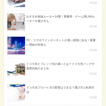
光回線
おすすめ有線ルーター14選！業務用・ゲーム用LANル
ーターや選び方も
光回線
PC・スマホでインターネットが遅い原因に迫る！夜重
い理由や対策も
光回線
ドコモ光とフレッツ光の違いとは？ドコモ光パックや
速度比較のまとめ
光回線
ドコモ光プロバイダの変更はできる？選び方と転用方
法
光回線