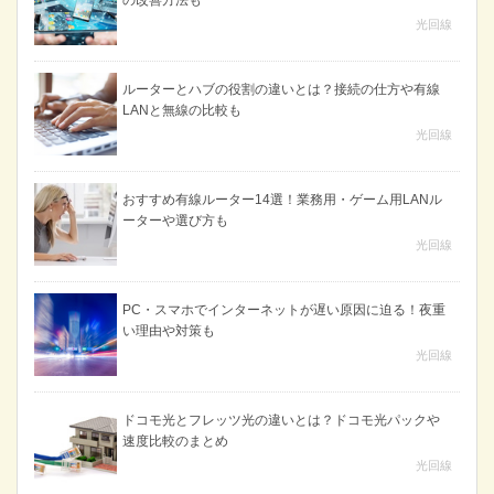
の改善方法も
光回線
ルーターとハブの役割の違いとは？接続の仕方や有線
LANと無線の比較も
光回線
おすすめ有線ルーター14選！業務用・ゲーム用LANル
ーターや選び方も
光回線
PC・スマホでインターネットが遅い原因に迫る！夜重
い理由や対策も
光回線
ドコモ光とフレッツ光の違いとは？ドコモ光パックや
速度比較のまとめ
光回線