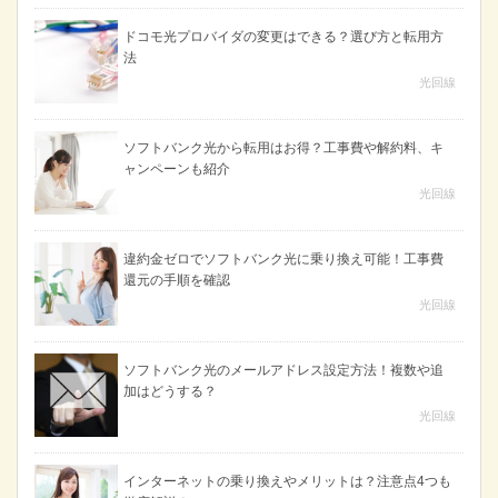
ドコモ光プロバイダの変更はできる？選び方と転用方
法
光回線
ソフトバンク光から転用はお得？工事費や解約料、キ
ャンペーンも紹介
光回線
違約金ゼロでソフトバンク光に乗り換え可能！工事費
還元の手順を確認
光回線
ソフトバンク光のメールアドレス設定方法！複数や追
加はどうする？
光回線
インターネットの乗り換えやメリットは？注意点4つも