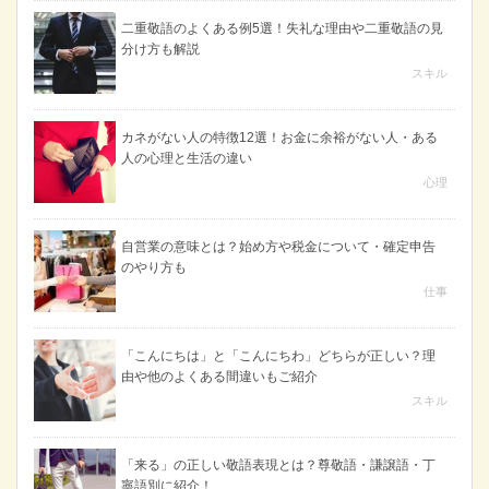
二重敬語のよくある例5選！失礼な理由や二重敬語の見
分け方も解説
スキル
カネがない人の特徴12選！お金に余裕がない人・ある
人の心理と生活の違い
心理
自営業の意味とは？始め方や税金について・確定申告
のやり方も
仕事
「こんにちは」と「こんにちわ」どちらが正しい？理
由や他のよくある間違いもご紹介
スキル
「来る」の正しい敬語表現とは？尊敬語・謙譲語・丁
寧語別に紹介！