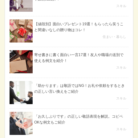
スキル
【値段別】面白いプレゼント19選！もらったら笑うこ
と間違いなしの贈り物はコレ！
住まい・暮らし
寄せ書きに書く面白い一言17選！友人や職場の送別で
使える例文を紹介！
スキル
「助かります」は敬語ではNG！お礼や依頼をするとき
の正しい言い換えをご紹介
スキル
「お久しぶりです」の正しい敬語表現を解説。コピペ
OKな例文もご紹介
スキル