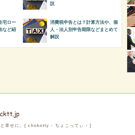
説
住宅ロー
消費税申告とは？計算方法や、個
法など紹
人・法人別申告期限などまとめて
解説
っと幸せに。
[ chokotty - ちょこってぃ - ]