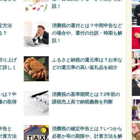
説！
定方法
消費税の還付とは？中間申告など
る？
の場合や、還付の仕訳・時期も解
説！
切り上げ
ふるさと納税の還元率は？お米な
て詳しく
どの還元率の高い返礼品を紹介
いは？中
消費税の基準期間とは？2年前の
書の取得
課税売上高で納税義務を判断
申告と
消費税の確定申告とは？いつから
計算方法
必要か等の期限や、計算方法を解