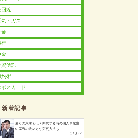
光回線
電気・ガス
貯金
銀行
税金
投資信託
節約術
エポスカード
新着記事
屋号の意味とは？開業する時の個人事業主
の屋号の決め方や変更方法も
ことわざ