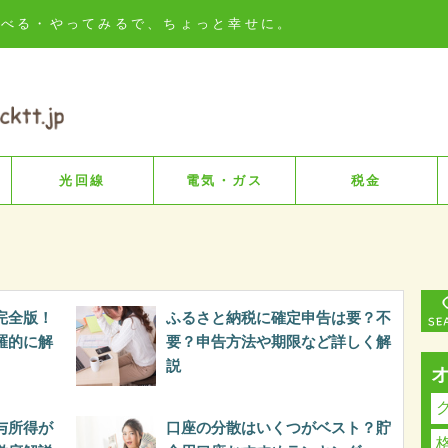
知る・比べる・やってみるで、ちょっと幸せに。
光回線
電気・ガス
税金
完全版！
ふるさと納税に確定申告は要？不
羅的に解
要？申告方法や期限など詳しく解
説
与所得が
口座の分散はいくつがベスト？貯