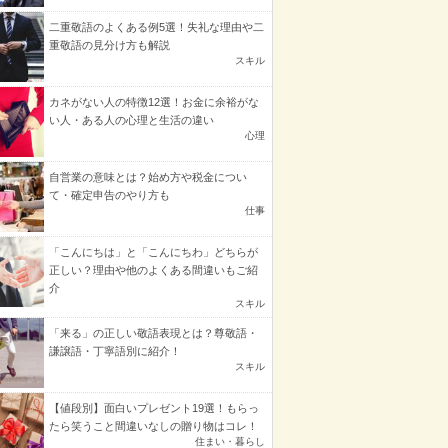
二重敬語のよくある例5選！失礼な理由や二
重敬語の見分け方も解説
スキル
カネがない人の特徴12選！お金に余裕がな
い人・ある人の心理と生活の違い
心理
自営業の意味とは？始め方や税金につい
て・確定申告のやり方も
仕事
「こんにちは」と「こんにちわ」どちらが
正しい？理由や他のよくある間違いもご紹
介
スキル
「来る」の正しい敬語表現とは？尊敬語・
謙譲語・丁寧語別に紹介！
スキル
【値段別】面白いプレゼント19選！もらっ
たら笑うこと間違いなしの贈り物はコレ！
住まい・暮らし