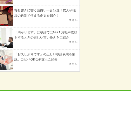
寄せ書きに書く面白い一言17選！友人や職
場の送別で使える例文を紹介！
スキル
「助かります」は敬語ではNG！お礼や依頼
をするときの正しい言い換えをご紹介
スキル
「お久しぶりです」の正しい敬語表現を解
説。コピペOKな例文もご紹介
スキル