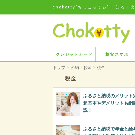
chokotty[ちょこってぃ] | 
クレジットカード
格安スマホ
>
>
トップ
節約・お金
税金
税金
ふるさと納税のメリット
超基本やデメリットも網
説！
ふるさと納税で年金と給