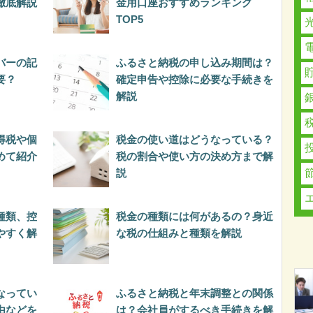
徹底解説
金用口座おすすめランキング
TOP5
バーの記
ふるさと納税の申し込み期間は？
要？
確定申告や控除に必要な手続きを
解説
得税や個
税金の使い道はどうなっている？
めて紹介
税の割合や使い方の決め方まで解
説
種類、控
税金の種類には何があるの？身近
やすく解
な税の仕組みと種類を解説
なってい
ふるさと納税と年末調整との関係
由などを
は？会社員がするべき手続きを解