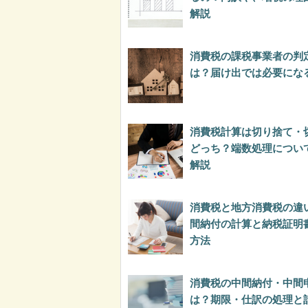
解説
消費税の課税事業者の判
は？届け出では必要にな
消費税計算は切り捨て・
どっち？端数処理につい
解説
消費税と地方消費税の違
間納付の計算と納税証明
方法
消費税の中間納付・中間
は？期限・仕訳の処理と