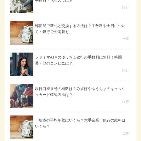
手数料・代理人ではも
銀行
郵便局で新札と交換する方法は？手数料や土日につい
て・銀行での両替も
仕事
ファミマATMのゆうちょ銀行の手数料は無料！時間
帯・他のコンビニは？
銀行
銀行口座番号の桁数は？みずほやゆうちょのキャッシ
ュカード確認方法は？
銀行
一般職の平均年収はいくら？大手企業・銀行の給料は
いくら？
仕事