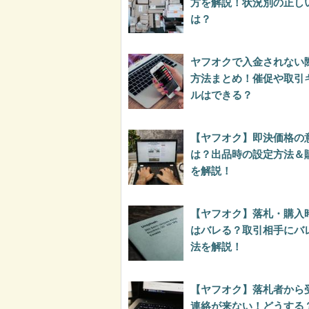
方を解説！状況別の正し
は？
ヤフオクで入金されない
方法まとめ！催促や取引
ルはできる？
【ヤフオク】即決価格の
は？出品時の設定方法＆
を解説！
【ヤフオク】落札・購入
はバレる？取引相手にバ
法を解説！
【ヤフオク】落札者から
連絡が来ない！どうする