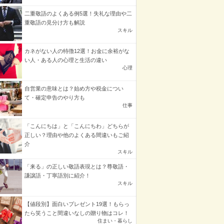
二重敬語のよくある例5選！失礼な理由や二
重敬語の見分け方も解説
スキル
カネがない人の特徴12選！お金に余裕がな
い人・ある人の心理と生活の違い
心理
自営業の意味とは？始め方や税金につい
て・確定申告のやり方も
仕事
「こんにちは」と「こんにちわ」どちらが
正しい？理由や他のよくある間違いもご紹
介
スキル
「来る」の正しい敬語表現とは？尊敬語・
謙譲語・丁寧語別に紹介！
スキル
【値段別】面白いプレゼント19選！もらっ
たら笑うこと間違いなしの贈り物はコレ！
住まい・暮らし