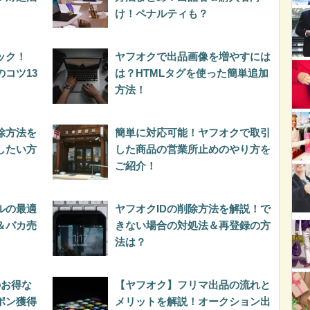
け！ペナルティも？
ック！
ヤフオクで出品画像を増やすには
コツ13
は？HTMLタグを使った簡単追加
方法！
除方法を
簡単に対応可能！ヤフオクで取引
したい方
した商品の営業所止めのやり方を
ご紹介！
ルの最適
ヤフオクIDの削除方法を解説！で
＆バカ売
きない場合の対処法＆再登録の方
法は？
のお得な
【ヤフオク】フリマ出品の流れと
ポン獲得
メリットを解説！オークション出