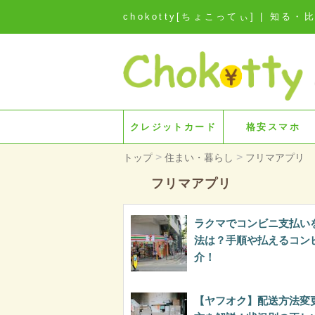
chokotty[ちょこってぃ] | 
クレジットカード
格安スマホ
>
>
トップ
住まい・暮らし
フリマアプリ
フリマアプリ
ラクマでコンビニ支払い
法は？手順や払えるコン
介！
【ヤフオク】配送方法変