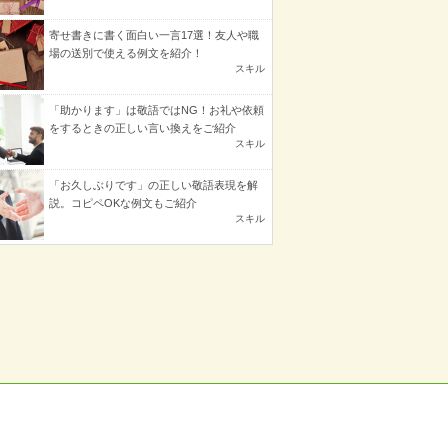
寄せ書きに書く面白い一言17選！友人や職
場の送別で使える例文を紹介！
スキル
「助かります」は敬語ではNG！お礼や依頼
をするときの正しい言い換えをご紹介
スキル
「お久しぶりです」の正しい敬語表現を解
説。コピペOKな例文もご紹介
スキル