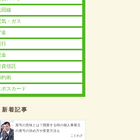
光回線
電気・ガス
貯金
銀行
税金
投資信託
節約術
エポスカード
新着記事
屋号の意味とは？開業する時の個人事業主
の屋号の決め方や変更方法も
ことわざ