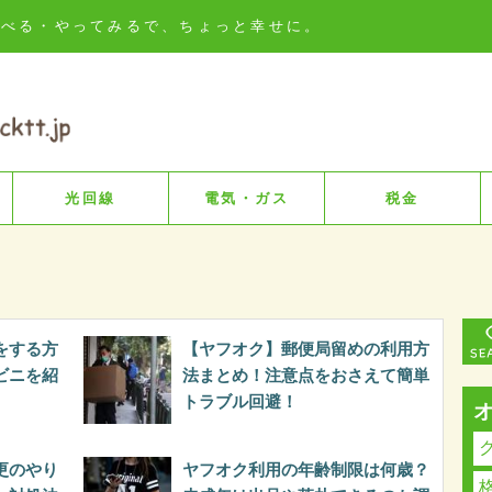
知る・比べる・やってみるで、ちょっと幸せに。
光回線
電気・ガス
税金
をする方
【ヤフオク】郵便局留めの利用方
ビニを紹
法まとめ！注意点をおさえて簡単
トラブル回避！
更のやり
ヤフオク利用の年齢制限は何歳？