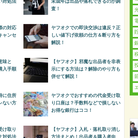
い対処法
未成年は出品や落札できるのか調
査！
際の対応
ヤフオクでの即決交渉は違反？正
キャンセ
しい値下げ依頼の仕方＆断り方を
解説！
意味と
【ヤフオク】邪魔な出品者を非表
購入手順
示にする方法は？解除のやり方も
併せて解説！
時に住所
ヤフオクでおすすめの代金受け取
レない方
り口座は？手数料などで損しない
お得な銀行はココ！
受け取り
【ヤフオク】入札・落札取り消し
？対処法
方法まとめ！出品者＆購入者向