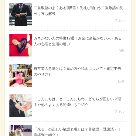
二重敬語のよくある例5選！失礼な理由や二重敬語の見
分け方も解説
スキル
カネがない人の特徴12選！お金に余裕がない人・ある
人の心理と生活の違い
心理
自営業の意味とは？始め方や税金について・確定申告
のやり方も
仕事
「こんにちは」と「こんにちわ」どちらが正しい？理
由や他のよくある間違いもご紹介
スキル
「来る」の正しい敬語表現とは？尊敬語・謙譲語・丁
寧語別に紹介！