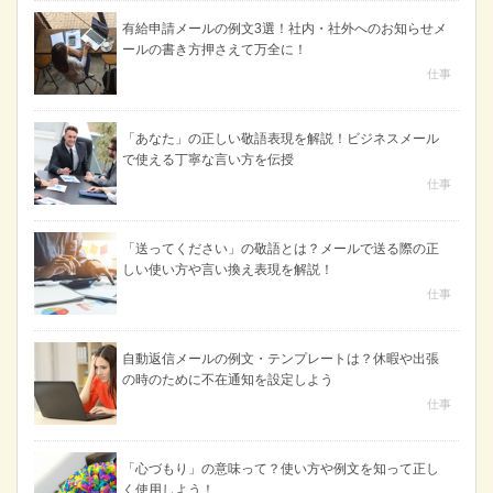
有給申請メールの例文3選！社内・社外へのお知らせメ
ールの書き方押さえて万全に！
仕事
「あなた」の正しい敬語表現を解説！ビジネスメール
で使える丁寧な言い方を伝授
仕事
「送ってください」の敬語とは？メールで送る際の正
しい使い方や言い換え表現を解説！
仕事
自動返信メールの例文・テンプレートは？休暇や出張
の時のために不在通知を設定しよう
仕事
「心づもり」の意味って？使い方や例文を知って正し
く使用しよう！