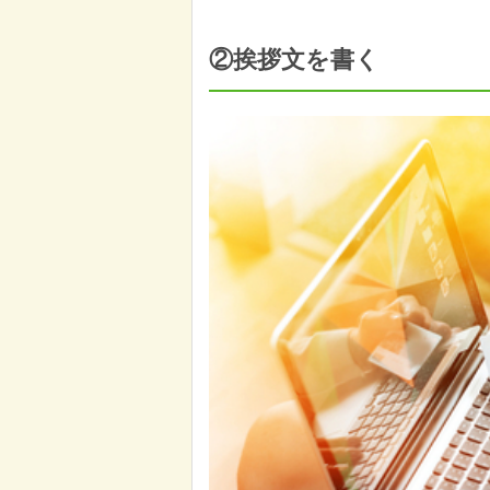
②挨拶文を書く