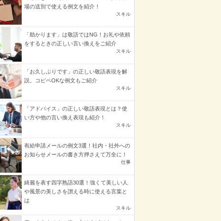
場の送別で使える例文を紹介！
スキル
「助かります」は敬語ではNG！お礼や依頼
をするときの正しい言い換えをご紹介
スキル
「お久しぶりです」の正しい敬語表現を解
説。コピペOKな例文もご紹介
スキル
「アドバイス」の正しい敬語表現とは？使
い方や他の言い換え表現も紹介！
スキル
有給申請メールの例文3選！社内・社外への
お知らせメールの書き方押さえて万全に！
仕事
綺麗を表す四字熟語30選！強くて美しい人
や風景の美しさを讃える時に使える言葉と
は
スキル