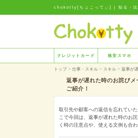
chokotty[ちょこってぃ] | 
クレジットカード
格安スマホ
>
>
>
トップ
仕事・スキル
スキル
返事が
返事が遅れた時のお詫びメ
ご紹介！
取引先や顧客への返信を忘れていた
こで今回は、返事が遅れた時のお詫
く時の注意点や、使える文例も合わ