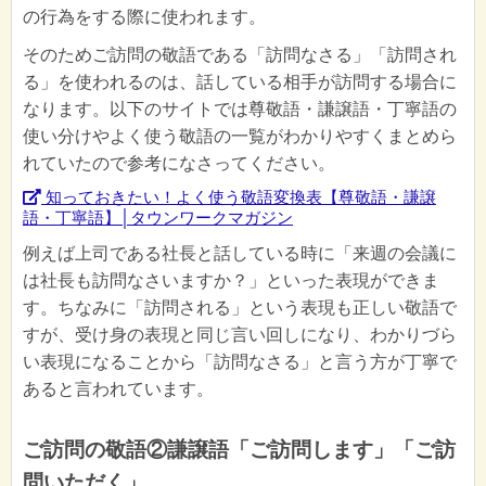
の行為をする際に使われます。
そのためご訪問の敬語である「訪問なさる」「訪問され
る」を使われるのは、話している相手が訪問する場合に
なります。以下のサイトでは尊敬語・謙譲語・丁寧語の
使い分けやよく使う敬語の一覧がわかりやすくまとめら
れていたので参考になさってください。
知っておきたい！よく使う敬語変換表【尊敬語・謙譲
語・丁寧語】│タウンワークマガジン
例えば上司である社長と話している時に「来週の会議に
は社長も訪問なさいますか？」といった表現ができま
す。ちなみに「訪問される」という表現も正しい敬語で
すが、受け身の表現と同じ言い回しになり、わかりづら
い表現になることから「訪問なさる」と言う方が丁寧で
あると言われています。
ご訪問の敬語②謙譲語「ご訪問します」「ご訪
問いただく」