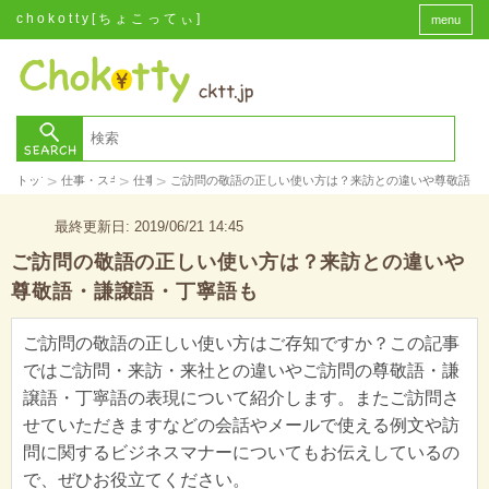
chokotty[ちょこってぃ]
menu
>
>
>
トップ
仕事・スキル
仕事
ご訪問の敬語の正しい使い方は？来訪との違いや尊敬語・
最終更新日: 2019/06/21 14:45
ご訪問の敬語の正しい使い方は？来訪との違いや
尊敬語・謙譲語・丁寧語も
ご訪問の敬語の正しい使い方はご存知ですか？この記事
ではご訪問・来訪・来社との違いやご訪問の尊敬語・謙
譲語・丁寧語の表現について紹介します。またご訪問さ
せていただきますなどの会話やメールで使える例文や訪
問に関するビジネスマナーについてもお伝えしているの
で、ぜひお役立てください。