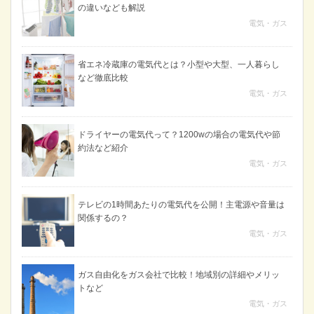
の違いなども解説
電気・ガス
省エネ冷蔵庫の電気代とは？小型や大型、一人暮らし
など徹底比較
電気・ガス
ドライヤーの電気代って？1200wの場合の電気代や節
約法など紹介
電気・ガス
テレビの1時間あたりの電気代を公開！主電源や音量は
関係するの？
電気・ガス
ガス自由化をガス会社で比較！地域別の詳細やメリッ
トなど
電気・ガス