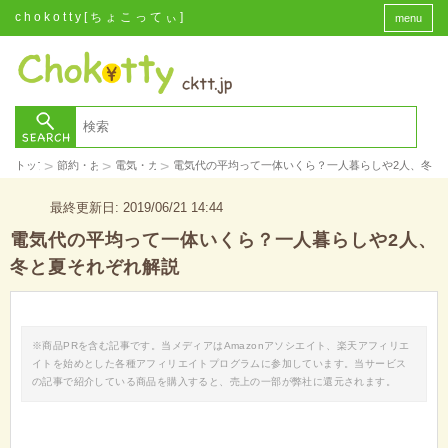
chokotty[ちょこってぃ]
menu
>
>
>
トップ
節約・お金
電気・ガス
電気代の平均って一体いくら？一人暮らしや2人、冬と
最終更新日: 2019/06/21 14:44
電気代の平均って一体いくら？一人暮らしや2人、
冬と夏それぞれ解説
※商品PRを含む記事です。当メディアはAmazonアソシエイト、楽天アフィリエ
イトを始めとした各種アフィリエイトプログラムに参加しています。当サービス
の記事で紹介している商品を購入すると、売上の一部が弊社に還元されます。