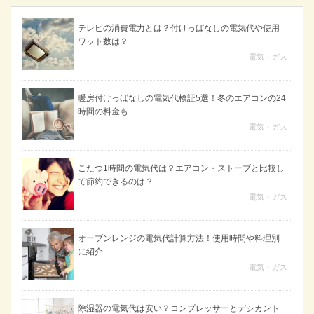
テレビの消費電力とは？付けっぱなしの電気代や使用
ワット数は？
電気・ガス
暖房付けっぱなしの電気代検証5選！冬のエアコンの24
時間の料金も
電気・ガス
こたつ1時間の電気代は？エアコン・ストーブと比較し
て節約できるのは？
電気・ガス
オーブンレンジの電気代計算方法！使用時間や料理別
に紹介
電気・ガス
除湿器の電気代は安い？コンプレッサーとデシカント