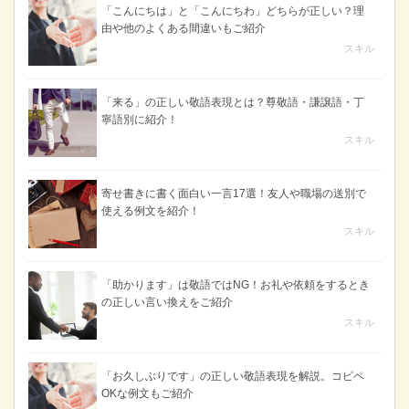
「こんにちは」と「こんにちわ」どちらが正しい？理
由や他のよくある間違いもご紹介
スキル
「来る」の正しい敬語表現とは？尊敬語・謙譲語・丁
寧語別に紹介！
スキル
寄せ書きに書く面白い一言17選！友人や職場の送別で
使える例文を紹介！
スキル
「助かります」は敬語ではNG！お礼や依頼をするとき
の正しい言い換えをご紹介
スキル
「お久しぶりです」の正しい敬語表現を解説。コピペ
OKな例文もご紹介