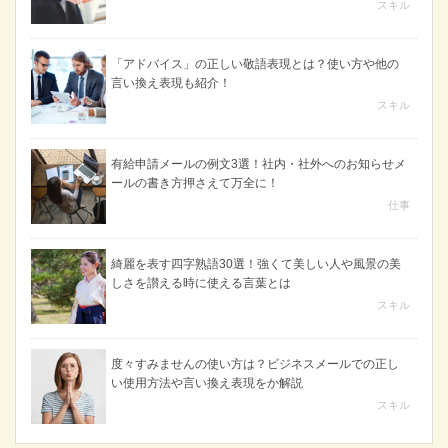
スキル
「アドバイス」の正しい敬語表現とは？使い方や他の
言い換え表現も紹介！
スキル
有給申請メールの例文3選！社内・社外へのお知らせメ
ールの書き方押さえて万全に！
仕事
綺麗を表す四字熟語30選！強くて美しい人や風景の美
しさを讃える時に使える言葉とは
スキル
度々すみませんの使い方は？ビジネスメールでの正し
い使用方法や言い換え表現をか解説
スキル