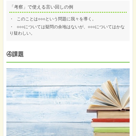
「考察」で使える言い回しの例
・
このことは○○○という問題に我々を導く。
・
○○○については疑問の余地はないが、○○○についてはかな
り疑わしい。
④課題