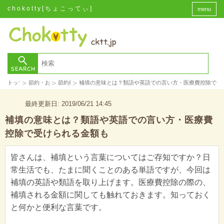
chokotty[ちょこってぃ]
menu
>
>
>
トップ
節約・お金
節約術
補填の意味とは？類語や英語での言い方・医療費控除で受
最終更新日: 2019/06/21 14:45
補填の意味とは？類語や英語での言い方・医療費
控除で受けられる金額も
皆さんは、補填という言葉についてはご存知ですか？日
常生活でも、たまに聞くことのある単語ですが、今回は
補填の英語や類語を取り上げます。医療費控除の際の、
補填される金額に関しても触れておきます。知っておく
と何かと便利な言葉です。