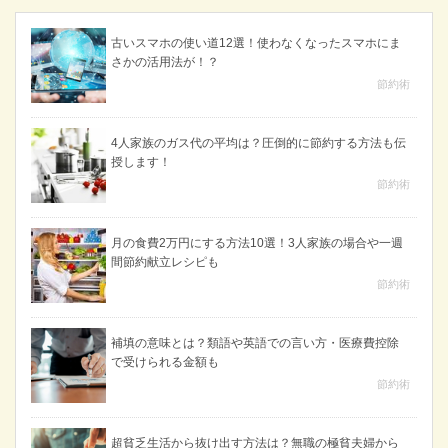
古いスマホの使い道12選！使わなくなったスマホにま
さかの活用法が！？
節約術
4人家族のガス代の平均は？圧倒的に節約する方法も伝
授します！
節約術
月の食費2万円にする方法10選！3人家族の場合や一週
間節約献立レシピも
節約術
補填の意味とは？類語や英語での言い方・医療費控除
で受けられる金額も
節約術
超貧乏生活から抜け出す方法は？無職の極貧夫婦から