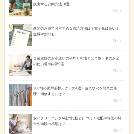
脱出する節約方法18選
節約術
新聞のお得でおすすめな購読方法は？電子版は高い？
無料や割引も
節約術
専業主婦のお小遣いの平均と相場とは？嫁・妻のお金
の使い道や内訳9選
節約術
100均の網戸張替えグッズ4選！破れや穴を簡単に修
理・補修するには？
節約術
安いクリーニング6社の比較と口コミ！宅配や保管の料
金や値段の相場は？
節約術