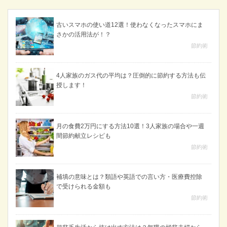
古いスマホの使い道12選！使わなくなったスマホにま
さかの活用法が！？
節約術
4人家族のガス代の平均は？圧倒的に節約する方法も伝
授します！
節約術
月の食費2万円にする方法10選！3人家族の場合や一週
間節約献立レシピも
節約術
補填の意味とは？類語や英語での言い方・医療費控除
で受けられる金額も
節約術