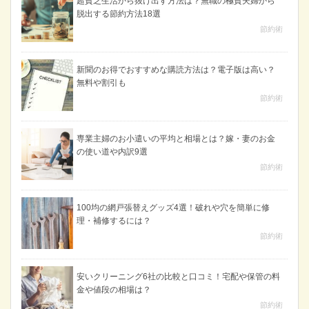
超貧乏生活から抜け出す方法は？無職の極貧夫婦から
脱出する節約方法18選
節約術
新聞のお得でおすすめな購読方法は？電子版は高い？
無料や割引も
節約術
専業主婦のお小遣いの平均と相場とは？嫁・妻のお金
の使い道や内訳9選
節約術
100均の網戸張替えグッズ4選！破れや穴を簡単に修
理・補修するには？
節約術
安いクリーニング6社の比較と口コミ！宅配や保管の料
金や値段の相場は？
節約術