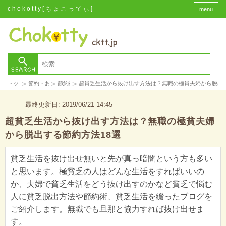
chokotty[ちょこってぃ]
menu
>
>
>
トップ
節約・お金
節約術
超貧乏生活から抜け出す方法は？無職の極貧夫婦から脱出す
最終更新日: 2019/06/21 14:45
超貧乏生活から抜け出す方法は？無職の極貧夫婦
から脱出する節約方法18選
貧乏生活を抜け出せ無いと先が真っ暗闇という方も多い
と思います。極貧乏の人はどんな生活をすればいいの
か、夫婦で貧乏生活をどう抜け出すのかなど貧乏で悩む
人に貧乏脱出方法や節約術、貧乏生活を綴ったブログを
ご紹介します。無職でも旦那と協力すれば抜け出せま
す。