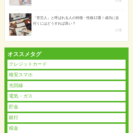
心理
「苦労人」と呼ばれる人の特徴・性格12選！成功に近
付くにはどうすれば良い？
心理
オススメタグ
クレジットカード
格安スマホ
光回線
電気・ガス
貯金
銀行
税金