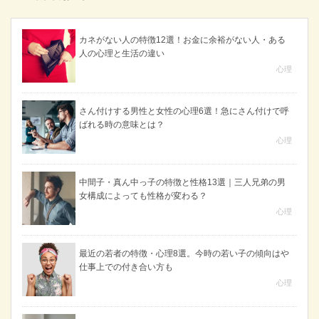
カネがない人の特徴12選！お金に余裕がない人・ある
人の心理と生活の違い
心理
さん付けする男性と女性の心理6選！急にさん付けで呼
ばれる時の意味とは？
心理
中間子・真ん中っ子の特徴と性格13選｜三人兄弟の男
女構成によっても性格が変わる？
心理
最近の若者の特徴・心理8選。今時の若い子の傾向はや
仕事上での付き合い方も
心理