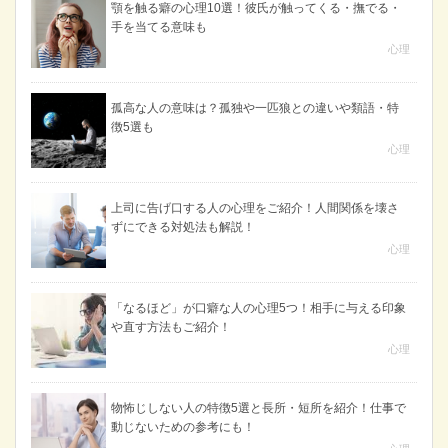
顎を触る癖の心理10選！彼氏が触ってくる・撫でる・
手を当てる意味も
心理
孤高な人の意味は？孤独や一匹狼との違いや類語・特
徴5選も
心理
上司に告げ口する人の心理をご紹介！人間関係を壊さ
ずにできる対処法も解説！
心理
「なるほど」が口癖な人の心理5つ！相手に与える印象
や直す方法もご紹介！
心理
物怖じしない人の特徴5選と長所・短所を紹介！仕事で
動じないための参考にも！