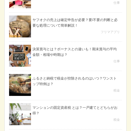
仕事
ヤフオクの売上は確定申告が必要？要/不要の判断と必
要な処理について簡単解説！
フリマアプリ
決算賞与とは？ボーナスとの違いも！期末賞与の平均
金額・相場や時期は？
仕事
ふるさと納税で税金が控除されるのはいつ？ワンスト
ップ特例は？
税金
マンションの固定資産税 とは？一戸建てとどちらがお
得？
税金