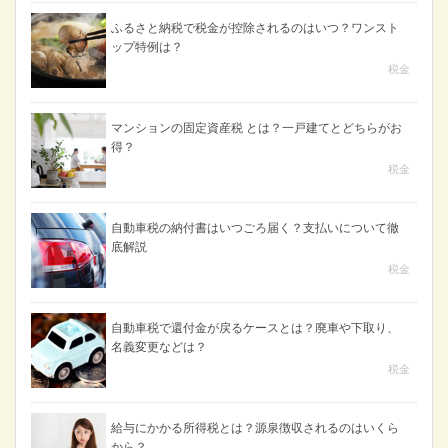
ふるさと納税で税金が控除されるのはいつ？ワンスト
ップ特例は？
税金
マンションの固定資産税 とは？一戸建てとどちらがお
得？
税金
自動車税の納付書はいつごろ届く？支払いについて徹
底解説
税金
自動車税で還付金が戻るケースとは？廃車や下取り、
名義変更などは？
税金
給与にかかる所得税とは？源泉徴収されるのはいくら
から？