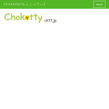
chokotty[ちょこってぃ]
menu