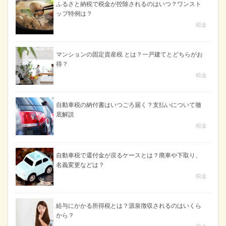
ふるさと納税で税金が控除されるのはいつ？ワンスト
ップ特例は？
税金
マンションの固定資産税 とは？一戸建てとどちらがお
得？
税金
自動車税の納付書はいつごろ届く？支払いについて徹
底解説
税金
自動車税で還付金が戻るケースとは？廃車や下取り、
名義変更などは？
税金
給与にかかる所得税とは？源泉徴収されるのはいくら
から？