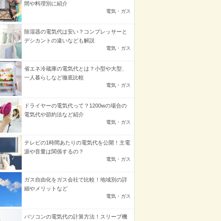
間や料理別に紹介
電気・ガス
除湿器の電気代は安い？コンプレッサーと
デシカントの違いなども解説
電気・ガス
省エネ冷蔵庫の電気代とは？小型や大型、
一人暮らしなど徹底比較
電気・ガス
ドライヤーの電気代って？1200wの場合の
電気代や節約法など紹介
電気・ガス
テレビの1時間あたりの電気代を公開！主電
源や音量は関係するの？
電気・ガス
ガス自由化をガス会社で比較！地域別の詳
細やメリットなど
電気・ガス
パソコンの電気代の計算方法！スリープ機