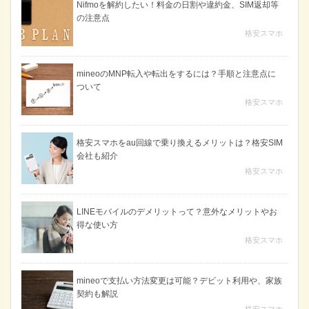
Nifmoを解約したい！料金の日割や違約金、SIM返却等
の注意点
格安スマホ
mineoのMNP転入や転出をするには？手順と注意点に
ついて
格安スマホ
格安スマホをau回線で乗り換えるメリットは？格安SIM
会社も紹介
格安スマホ
LINEモバイルのデメリットって？意外なメリットやお
得な使い方
格安スマホ
mineoで支払い方法変更は可能？デビット利用や、家族
契約も解説
格安スマホ