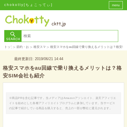
chokotty[ちょこってぃ]
menu
>
>
>
トップ
節約・お金
格安スマホ
格安スマホをau回線で乗り換えるメリットは？格安SI
最終更新日: 2019/06/21 14:44
格安スマホをau回線で乗り換えるメリットは？格
安SIM会社も紹介
※商品PRを含む記事です。当メディアはAmazonアソシエイト、楽天アフィリエ
イトを始めとした各種アフィリエイトプログラムに参加しています。当サービス
の記事で紹介している商品を購入すると、売上の一部が弊社に還元されます。