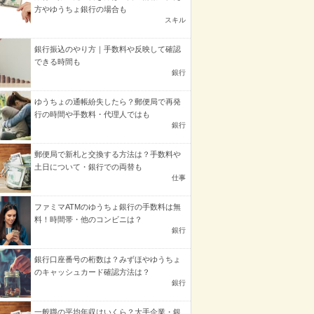
方やゆうちょ銀行の場合も
スキル
銀行振込のやり方｜手数料や反映して確認
できる時間も
銀行
ゆうちょの通帳紛失したら？郵便局で再発
行の時間や手数料・代理人ではも
銀行
郵便局で新札と交換する方法は？手数料や
土日について・銀行での両替も
仕事
ファミマATMのゆうちょ銀行の手数料は無
料！時間帯・他のコンビニは？
銀行
銀行口座番号の桁数は？みずほやゆうちょ
のキャッシュカード確認方法は？
銀行
一般職の平均年収はいくら？大手企業・銀