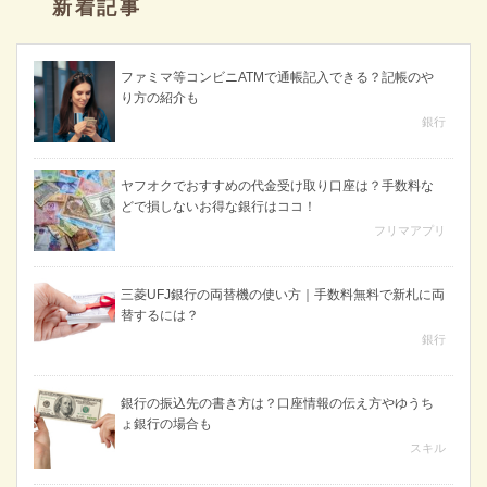
新着記事
ファミマ等コンビニATMで通帳記入できる？記帳のや
り方の紹介も
銀行
ヤフオクでおすすめの代金受け取り口座は？手数料な
どで損しないお得な銀行はココ！
フリマアプリ
三菱UFJ銀行の両替機の使い方｜手数料無料で新札に両
替するには？
銀行
銀行の振込先の書き方は？口座情報の伝え方やゆうち
ょ銀行の場合も
スキル