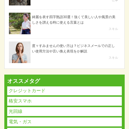
綺麗を表す四字熟語30選！強くて美しい人や風景の美
しさを讃える時に使える言葉とは
スキル
度々すみませんの使い方は？ビジネスメールでの正し
い使用方法や言い換え表現をか解説
スキル
オススメタグ
クレジットカード
格安スマホ
光回線
電気・ガス