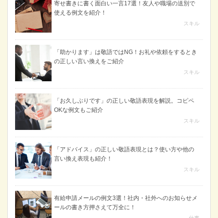
寄せ書きに書く面白い一言17選！友人や職場の送別で
使える例文を紹介！
スキル
「助かります」は敬語ではNG！お礼や依頼をするとき
の正しい言い換えをご紹介
スキル
「お久しぶりです」の正しい敬語表現を解説。コピペ
OKな例文もご紹介
スキル
「アドバイス」の正しい敬語表現とは？使い方や他の
言い換え表現も紹介！
スキル
有給申請メールの例文3選！社内・社外へのお知らせメ
ールの書き方押さえて万全に！
仕事