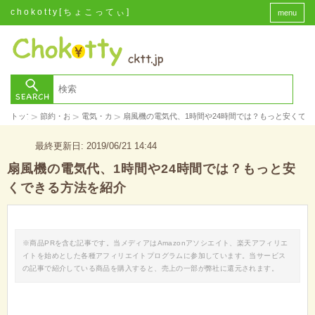
chokotty[ちょこってぃ]
menu
>
>
>
トップ
節約・お金
電気・ガス
扇風機の電気代、1時間や24時間では？もっと安くで
最終更新日: 2019/06/21 14:44
扇風機の電気代、1時間や24時間では？もっと安
くできる方法を紹介
※商品PRを含む記事です。当メディアはAmazonアソシエイト、楽天アフィリエ
イトを始めとした各種アフィリエイトプログラムに参加しています。当サービス
の記事で紹介している商品を購入すると、売上の一部が弊社に還元されます。