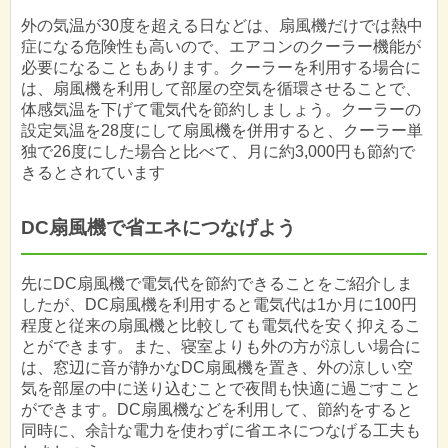
外の気温が30度を超える日などは、扇風機だけでは熱中
症になる危険性も高いので、エアコンのクーラー機能が
必要になることもあります。クーラーを利用する場合に
は、扇風機を利用して部屋の空気を循環させることで、
体感気温を下げて電気代を節約しましょう。クーラーの
設定気温を28度にして扇風機を併用すると、クーラー単
独で26度にした場合と比べて、月に約3,000円も節約で
きるとされています
DC扇風機で省エネにつなげよう
先にDC扇風機で電気代を節約できることをご紹介しま
したが、DC扇風機を利用すると電気代は1か月に100円
程度と従来の扇風機と比較しても電気代を安く抑えるこ
とができます。また、寝室よりも外の方が涼しい場合に
は、窓辺に音が静かなDC扇風機を置き、外の涼しい空
気を部屋の中に送り込むことで夜間も快適に過ごすこと
ができます。DC扇風機などを利用して、節約をすると
同時に、余計な電力を使わずに省エネにつなげる工夫も