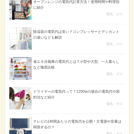
オーブンレンジの電気代計算方法！使用時間や料理別
に紹介
電気・ガス
除湿器の電気代は安い？コンプレッサーとデシカント
の違いなども解説
電気・ガス
省エネ冷蔵庫の電気代とは？小型や大型、一人暮らし
など徹底比較
電気・ガス
ドライヤーの電気代って？1200wの場合の電気代や節
約法など紹介
電気・ガス
テレビの1時間あたりの電気代を公開！主電源や音量は
関係するの？
電気・ガス