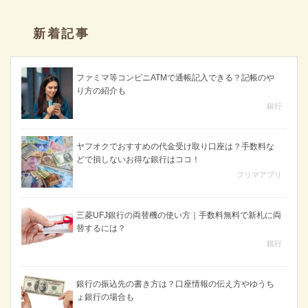
新着記事
ファミマ等コンビニATMで通帳記入できる？記帳のや
り方の紹介も
銀行
ヤフオクでおすすめの代金受け取り口座は？手数料な
どで損しないお得な銀行はココ！
フリマアプリ
三菱UFJ銀行の両替機の使い方｜手数料無料で新札に両
替するには？
銀行
銀行の振込先の書き方は？口座情報の伝え方やゆうち
ょ銀行の場合も