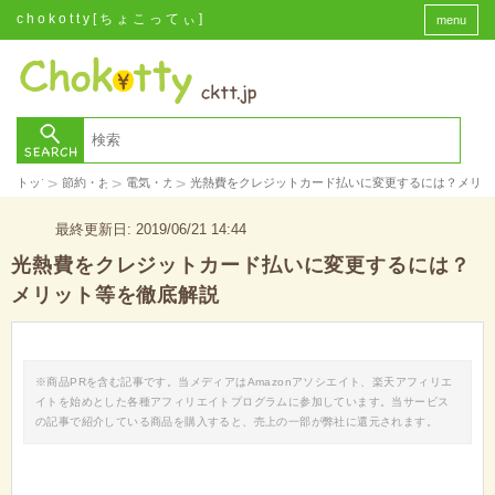
chokotty[ちょこってぃ]
menu
>
>
>
トップ
節約・お金
電気・ガス
光熱費をクレジットカード払いに変更するには？メリッ
最終更新日: 2019/06/21 14:44
光熱費をクレジットカード払いに変更するには？
メリット等を徹底解説
※商品PRを含む記事です。当メディアはAmazonアソシエイト、楽天アフィリエ
イトを始めとした各種アフィリエイトプログラムに参加しています。当サービス
の記事で紹介している商品を購入すると、売上の一部が弊社に還元されます。