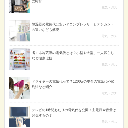
に紹介
電気・ガス
除湿器の電気代は安い？コンプレッサーとデシカント
の違いなども解説
電気・ガス
省エネ冷蔵庫の電気代とは？小型や大型、一人暮らし
など徹底比較
電気・ガス
ドライヤーの電気代って？1200wの場合の電気代や節
約法など紹介
電気・ガス
テレビの1時間あたりの電気代を公開！主電源や音量は
関係するの？
電気・ガス