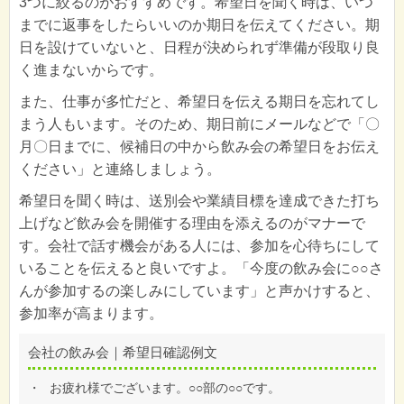
3つに絞るのがおすすめです。希望日を聞く時は、いつ
までに返事をしたらいいのか期日を伝えてください。期
日を設けていないと、日程が決められず準備が段取り良
く進まないからです。
また、仕事が多忙だと、希望日を伝える期日を忘れてし
まう人もいます。そのため、期日前にメールなどで「〇
月〇日までに、候補日の中から飲み会の希望日をお伝え
ください」と連絡しましょう。
希望日を聞く時は、送別会や業績目標を達成できた打ち
上げなど飲み会を開催する理由を添えるのがマナーで
す。会社で話す機会がある人には、参加を心待ちにして
いることを伝えると良いですよ。「今度の飲み会に○○さ
んが参加するの楽しみにしています」と声かけすると、
参加率が高まります。
会社の飲み会｜希望日確認例文
・
お疲れ様でございます。○○部の○○です。