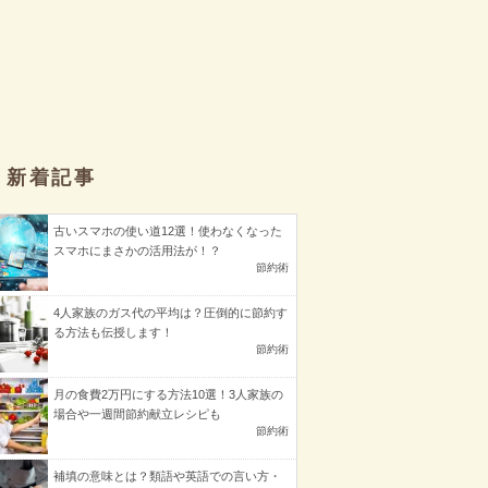
新着記事
古いスマホの使い道12選！使わなくなった
スマホにまさかの活用法が！？
節約術
4人家族のガス代の平均は？圧倒的に節約す
る方法も伝授します！
節約術
月の食費2万円にする方法10選！3人家族の
場合や一週間節約献立レシピも
節約術
補填の意味とは？類語や英語での言い方・