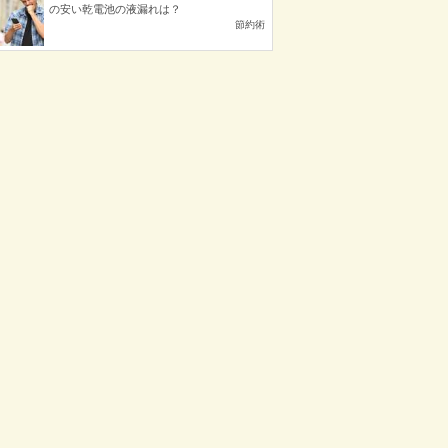
の安い乾電池の液漏れは？
節約術