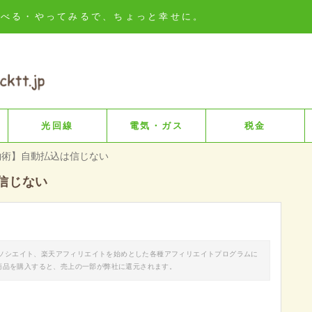
知る・比べる・やってみるで、ちょっと幸せに。
光回線
電気・ガス
税金
約術】自動払込は信じない
信じない
nアソシエイト、楽天アフィリエイトを始めとした各種アフィリエイトプログラムに
商品を購入すると、売上の一部が弊社に還元されます。