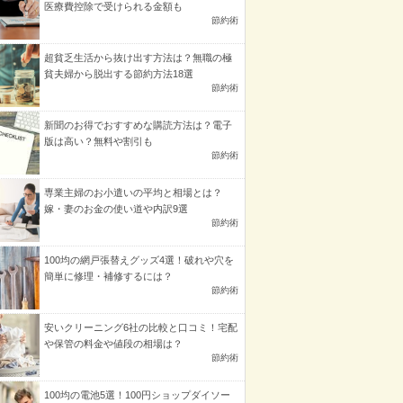
医療費控除で受けられる金額も
節約術
超貧乏生活から抜け出す方法は？無職の極
貧夫婦から脱出する節約方法18選
節約術
新聞のお得でおすすめな購読方法は？電子
版は高い？無料や割引も
節約術
専業主婦のお小遣いの平均と相場とは？
嫁・妻のお金の使い道や内訳9選
節約術
100均の網戸張替えグッズ4選！破れや穴を
簡単に修理・補修するには？
節約術
安いクリーニング6社の比較と口コミ！宅配
や保管の料金や値段の相場は？
節約術
100均の電池5選！100円ショップダイソー