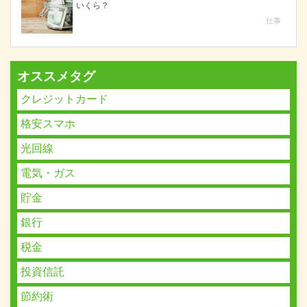
いくら？
仕事
オススメタグ
クレジットカード
格安スマホ
光回線
電気・ガス
貯金
銀行
税金
投資信託
節約術