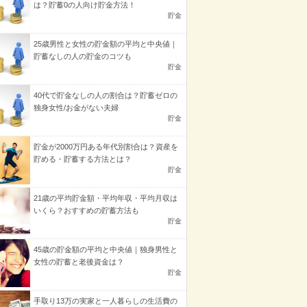
は？貯蓄0の人向け貯金方法！
貯金
25歳男性と女性の貯金額の平均と中央値｜
貯蓄なしの人の貯金のコツも
貯金
40代で貯金なしの人の割合は？貯蓄ゼロの
独身女性/お金がない夫婦
貯金
貯金が2000万円ある年代別割合は？資産を
貯める・貯蓄する方法とは？
貯金
21歳の平均貯金額・平均年収・平均月収は
いくら？おすすめの貯蓄方法も
貯金
45歳の貯金額の平均と中央値｜独身男性と
女性の貯蓄と老後資金は？
貯金
手取り13万の実家と一人暮らしの生活費の