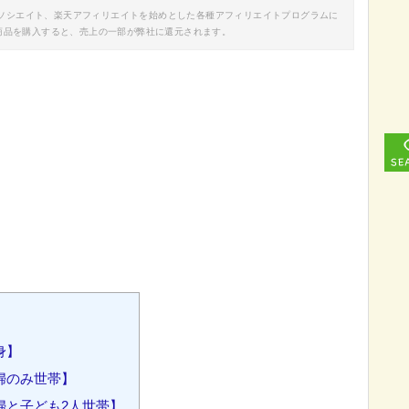
nアソシエイト、楽天アフィリエイトを始めとした各種アフィリエイトプログラムに
商品を購入すると、売上の一部が弊社に還元されます。
身】
婦のみ世帯】
婦と子ども2人世帯】