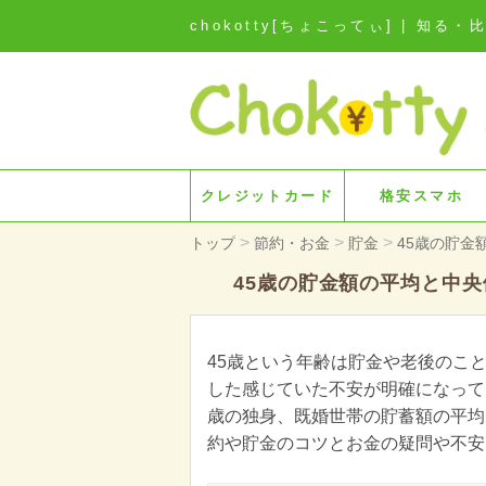
chokotty[ちょこってぃ] | 
クレジットカード
格安スマホ
>
>
>
トップ
節約・お金
貯金
45歳の貯金
45歳の貯金額の平均と中
45歳という年齢は貯金や老後のこ
した感じていた不安が明確になって
歳の独身、既婚世帯の貯蓄額の平均
約や貯金のコツとお金の疑問や不安