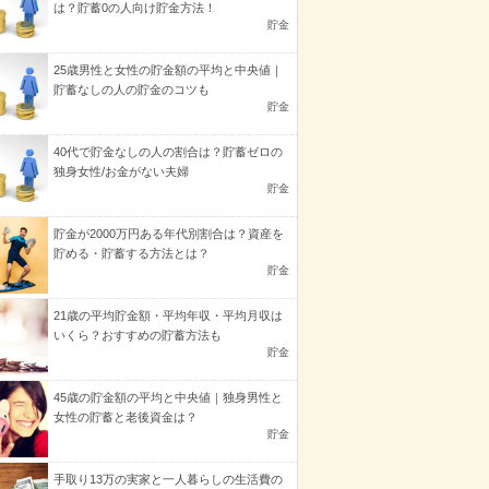
は？貯蓄0の人向け貯金方法！
貯金
25歳男性と女性の貯金額の平均と中央値｜
貯蓄なしの人の貯金のコツも
貯金
40代で貯金なしの人の割合は？貯蓄ゼロの
独身女性/お金がない夫婦
貯金
貯金が2000万円ある年代別割合は？資産を
貯める・貯蓄する方法とは？
貯金
21歳の平均貯金額・平均年収・平均月収は
いくら？おすすめの貯蓄方法も
貯金
45歳の貯金額の平均と中央値｜独身男性と
女性の貯蓄と老後資金は？
貯金
手取り13万の実家と一人暮らしの生活費の