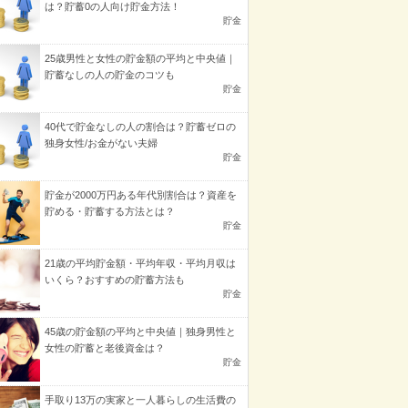
は？貯蓄0の人向け貯金方法！
貯金
25歳男性と女性の貯金額の平均と中央値｜
貯蓄なしの人の貯金のコツも
貯金
40代で貯金なしの人の割合は？貯蓄ゼロの
独身女性/お金がない夫婦
貯金
貯金が2000万円ある年代別割合は？資産を
貯める・貯蓄する方法とは？
貯金
21歳の平均貯金額・平均年収・平均月収は
いくら？おすすめの貯蓄方法も
貯金
45歳の貯金額の平均と中央値｜独身男性と
女性の貯蓄と老後資金は？
貯金
手取り13万の実家と一人暮らしの生活費の