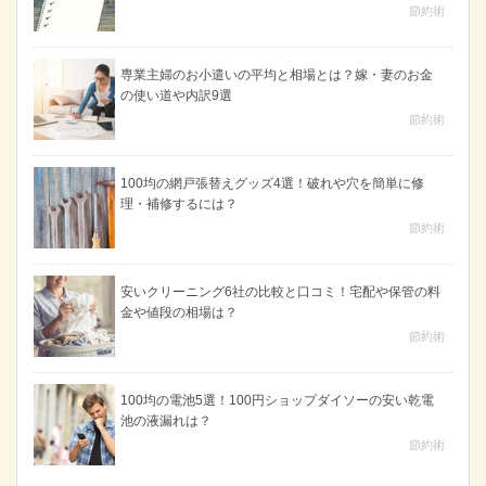
節約術
専業主婦のお小遣いの平均と相場とは？嫁・妻のお金
の使い道や内訳9選
節約術
100均の網戸張替えグッズ4選！破れや穴を簡単に修
理・補修するには？
節約術
安いクリーニング6社の比較と口コミ！宅配や保管の料
金や値段の相場は？
節約術
100均の電池5選！100円ショップダイソーの安い乾電
池の液漏れは？
節約術