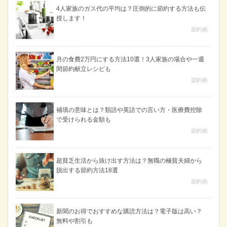
4人家族のガス代の平均は？圧倒的に節約する方法も伝
授します！
節約術
月の食費2万円にする方法10選！3人家族の場合や一週
間節約献立レシピも
節約術
補填の意味とは？類語や英語での言い方・医療費控除
で受けられる金額も
節約術
超貧乏生活から抜け出す方法は？無職の極貧夫婦から
脱出する節約方法18選
節約術
新聞のお得でおすすめな購読方法は？電子版は高い？
無料や割引も