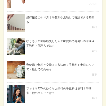
スキル
銀行振込のやり方｜手数料や反映して確認できる時間
も
銀行
ゆうちょの通帳紛失したら？郵便局で再発行の時間や
手数料・代理人ではも
銀行
郵便局で新札と交換する方法は？手数料や土日につい
て・銀行での両替も
仕事
ファミマATMのゆうちょ銀行の手数料は無料！時間
帯・他のコンビニは？
銀行