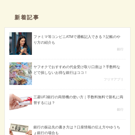
新着記事
ファミマ等コンビニATMで通帳記入できる？記帳のや
り方の紹介も
銀行
ヤフオクでおすすめの代金受け取り口座は？手数料な
どで損しないお得な銀行はココ！
フリマアプリ
三菱UFJ銀行の両替機の使い方｜手数料無料で新札に両
替するには？
銀行
銀行の振込先の書き方は？口座情報の伝え方やゆうち
ょ銀行の場合も