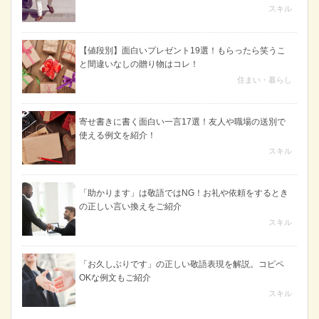
スキル
【値段別】面白いプレゼント19選！もらったら笑うこ
と間違いなしの贈り物はコレ！
住まい・暮らし
寄せ書きに書く面白い一言17選！友人や職場の送別で
使える例文を紹介！
スキル
「助かります」は敬語ではNG！お礼や依頼をするとき
の正しい言い換えをご紹介
スキル
「お久しぶりです」の正しい敬語表現を解説。コピペ
OKな例文もご紹介
スキル