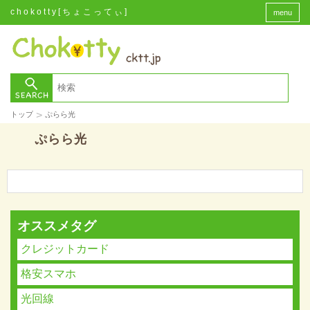
chokotty[ちょこってぃ]
menu
>
トップ
ぷらら光
ぷらら光
オススメタグ
クレジットカード
格安スマホ
光回線