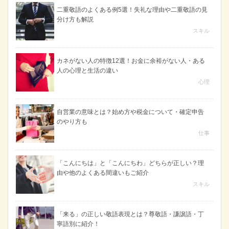
二重敬語のよくある例5選！失礼な理由や二重敬語の見
分け方も解説
スキル
カネがない人の特徴12選！お金に余裕がない人・ある
人の心理と生活の違い
心理
自営業の意味とは？始め方や税金について・確定申告
のやり方も
仕事
「こんにちは」と「こんにちわ」どちらが正しい？理
由や他のよくある間違いもご紹介
スキル
「来る」の正しい敬語表現とは？尊敬語・謙譲語・丁
寧語別に紹介！