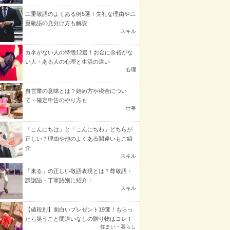
二重敬語のよくある例5選！失礼な理由や二
重敬語の見分け方も解説
スキル
カネがない人の特徴12選！お金に余裕がな
い人・ある人の心理と生活の違い
心理
自営業の意味とは？始め方や税金につい
て・確定申告のやり方も
仕事
「こんにちは」と「こんにちわ」どちらが
正しい？理由や他のよくある間違いもご紹
介
スキル
「来る」の正しい敬語表現とは？尊敬語・
謙譲語・丁寧語別に紹介！
スキル
【値段別】面白いプレゼント19選！もらっ
たら笑うこと間違いなしの贈り物はコレ！
住まい・暮らし