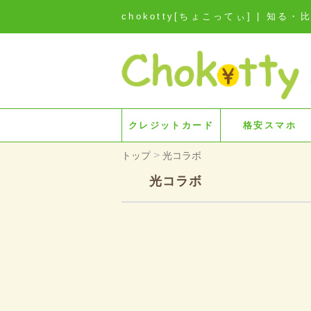
chokotty[ちょこってぃ] | 
クレジットカード
格安スマホ
>
トップ
光コラボ
光コラボ