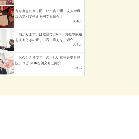
寄せ書きに書く面白い一言17選！友人や職
場の送別で使える例文を紹介！
スキル
「助かります」は敬語ではNG！お礼や依頼
をするときの正しい言い換えをご紹介
スキル
「お久しぶりです」の正しい敬語表現を解
説。コピペOKな例文もご紹介
スキル