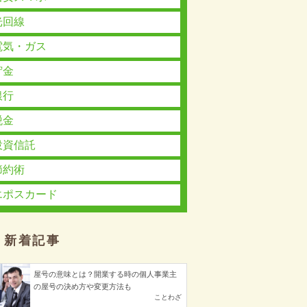
光回線
電気・ガス
貯金
銀行
税金
投資信託
節約術
エポスカード
新着記事
屋号の意味とは？開業する時の個人事業主
の屋号の決め方や変更方法も
ことわざ