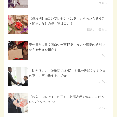
スキル
【値段別】面白いプレゼント19選！もらったら笑うこ
と間違いなしの贈り物はコレ！
住まい・暮らし
寄せ書きに書く面白い一言17選！友人や職場の送別で
使える例文を紹介！
スキル
「助かります」は敬語ではNG！お礼や依頼をするとき
の正しい言い換えをご紹介
スキル
「お久しぶりです」の正しい敬語表現を解説。コピペ
OKな例文もご紹介
スキル