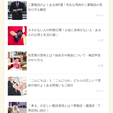
二重敬語のよくある例5選！失礼な理由や二重敬語の見
分け方も解説
スキル
カネがない人の特徴12選！お金に余裕がない人・ある
人の心理と生活の違い
心理
自営業の意味とは？始め方や税金について・確定申告
のやり方も
仕事
「こんにちは」と「こんにちわ」どちらが正しい？理
由や他のよくある間違いもご紹介
スキル
「来る」の正しい敬語表現とは？尊敬語・謙譲語・丁
寧語別に紹介！