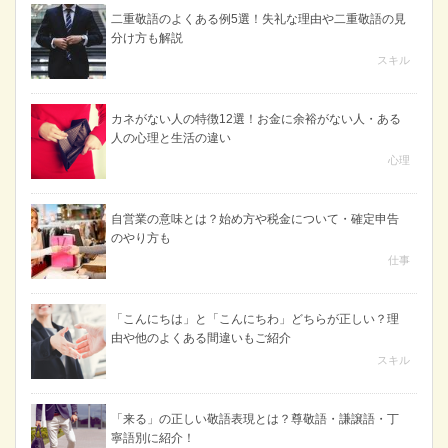
二重敬語のよくある例5選！失礼な理由や二重敬語の見
分け方も解説
スキル
カネがない人の特徴12選！お金に余裕がない人・ある
人の心理と生活の違い
心理
自営業の意味とは？始め方や税金について・確定申告
のやり方も
仕事
「こんにちは」と「こんにちわ」どちらが正しい？理
由や他のよくある間違いもご紹介
スキル
「来る」の正しい敬語表現とは？尊敬語・謙譲語・丁
寧語別に紹介！