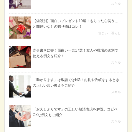
スキル
【値段別】面白いプレゼント19選！もらったら笑うこ
と間違いなしの贈り物はコレ！
住まい・暮らし
寄せ書きに書く面白い一言17選！友人や職場の送別で
使える例文を紹介！
スキル
「助かります」は敬語ではNG！お礼や依頼をするとき
の正しい言い換えをご紹介
スキル
「お久しぶりです」の正しい敬語表現を解説。コピペ
OKな例文もご紹介
スキル