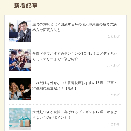
新着記事
屋号の意味とは？開業する時の個人事業主の屋号の決
め方や変更方法も
ことわざ
学園ドラマおすすめランキングTOP15！コメディ系か
らミステリーまで一挙ご紹介！
ことわざ
これだけは外せない！青春映画おすすめ18選！邦画・
洋画別に厳選紹介！【最新】
ことわざ
海外赴任する女性に喜ばれるプレゼント12選！かさば
らないものがポイント！
ことわざ