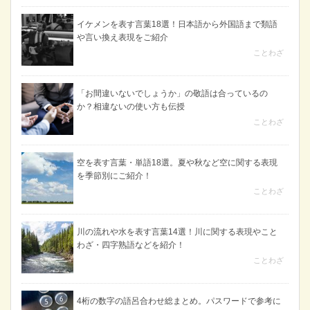
イケメンを表す言葉18選！日本語から外国語まで類語
や言い換え表現をご紹介
ことわざ
「お間違いないでしょうか」の敬語は合っているの
か？相違ないの使い方も伝授
ことわざ
空を表す言葉・単語18選。夏や秋など空に関する表現
を季節別にご紹介！
ことわざ
川の流れや水を表す言葉14選！川に関する表現やこと
わざ・四字熟語などを紹介！
ことわざ
4桁の数字の語呂合わせ総まとめ。パスワードで参考に