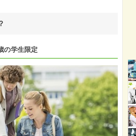
？
5歳の学生限定