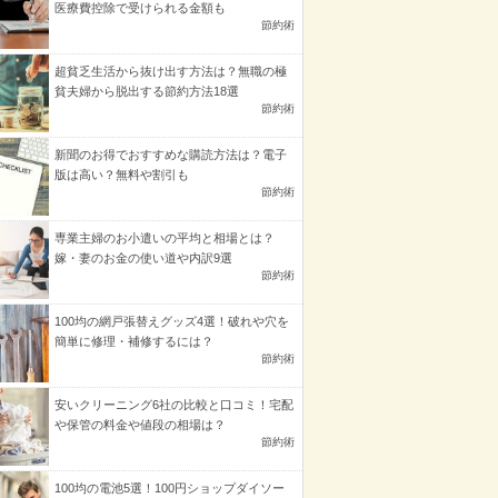
医療費控除で受けられる金額も
節約術
超貧乏生活から抜け出す方法は？無職の極
貧夫婦から脱出する節約方法18選
節約術
新聞のお得でおすすめな購読方法は？電子
版は高い？無料や割引も
節約術
専業主婦のお小遣いの平均と相場とは？
嫁・妻のお金の使い道や内訳9選
節約術
100均の網戸張替えグッズ4選！破れや穴を
簡単に修理・補修するには？
節約術
安いクリーニング6社の比較と口コミ！宅配
や保管の料金や値段の相場は？
節約術
100均の電池5選！100円ショップダイソー