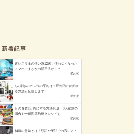
新着記事
古いスマホの使い道12選！使わなくなった
スマホにまさかの活用法が！？
節約術
4人家族のガス代の平均は？圧倒的に節約す
る方法も伝授します！
節約術
月の食費2万円にする方法10選！3人家族の
場合や一週間節約献立レシピも
節約術
補填の意味とは？類語や英語での言い方・