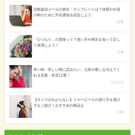
自動返信メールの例文・テンプレートは？休暇や出張
の時のために不在通知を設定しよう
仕事
「心づもり」の意味って？使い方や例文を知って正し
く使用しよう！
仕事
辛い時・苦しい時に読みたい。元気や癒しを与えてく
れる言葉・名言12選！
ことわざ
【サイズがわからない】イヤーピースの測り方＆選び
方をご紹介！おすすめの商品も
仕事