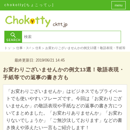
chokotty[ちょこってぃ]
menu
>
>
>
トップ
仕事・スキル
仕事
お変わりございませんかの例文13選！敬語表現・手紙等で
最終更新日: 2019/06/21 14:45
お変わりございませんかの例文13選！敬語表現・
手紙等での返事の書き方も
「お変わりございませんか」はビジネスでもプライベー
トでも使いやすいフレーズです。今回は「お変わりござ
いませんか」の敬語表現や手紙などの返事の書き方につ
いてまとめました。「お変わりありませんか」「お変わ
りないでしょうか」「ご無沙汰しております」などの書
き換えや添えたい一言もご紹介します！