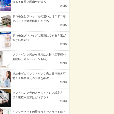
迫る！夜重い理由や対策も
光回線
ドコモ光とフレッツ光の違いとは？ドコモ
光パックや速度比較のまとめ
光回線
ドコモ光プロバイダの変更はできる？選び
方と転用方法
光回線
ソフトバンク光から転用はお得？工事費や
解約料、キャンペーンも紹介
光回線
違約金ゼロでソフトバンク光に乗り換え可
能！工事費還元の手順を確認
光回線
ソフトバンク光のメールアドレス設定方
法！複数や追加はどうする？
光回線
インターネットの乗り換えやメリットは？