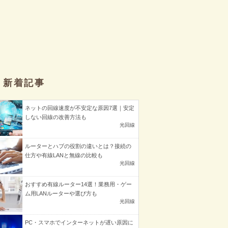
新着記事
ネットの回線速度が不安定な原因7選｜安定
しない回線の改善方法も
光回線
ルーターとハブの役割の違いとは？接続の
仕方や有線LANと無線の比較も
光回線
おすすめ有線ルーター14選！業務用・ゲー
ム用LANルーターや選び方も
光回線
PC・スマホでインターネットが遅い原因に