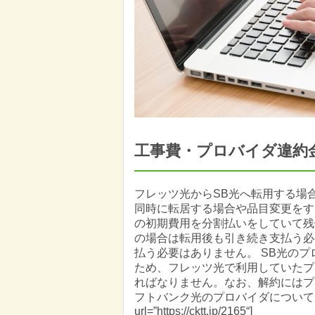
工事費・プロバイダ違約
フレッツ光からSB光へ転用する場
同時に転居する場合や品目変更をす
の初期費用を分割払いをしていて残
の場合は転用後も引き続き支払う必
払う必要はありません。 SB光のプロ
ため、フレッツ光で利用していたプロ
ればなりません。なお、解約にはプ
フトバンク光のプロバイダについては、
url=”https://cktt.jp/2165“]