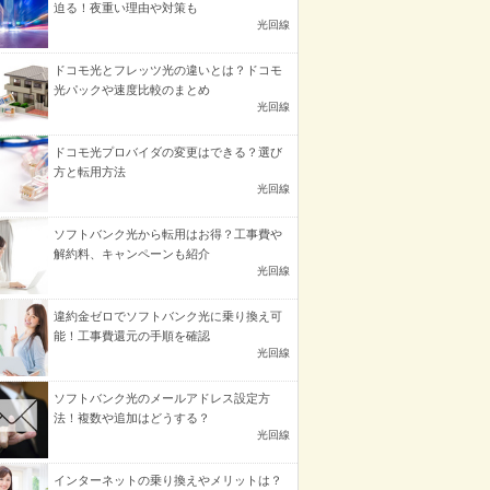
迫る！夜重い理由や対策も
光回線
ドコモ光とフレッツ光の違いとは？ドコモ
光パックや速度比較のまとめ
光回線
ドコモ光プロバイダの変更はできる？選び
方と転用方法
光回線
ソフトバンク光から転用はお得？工事費や
解約料、キャンペーンも紹介
光回線
違約金ゼロでソフトバンク光に乗り換え可
能！工事費還元の手順を確認
光回線
ソフトバンク光のメールアドレス設定方
法！複数や追加はどうする？
光回線
インターネットの乗り換えやメリットは？