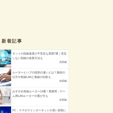
新着記事
ネットの回線速度が不安定な原因7選｜安定
しない回線の改善方法も
光回線
ルーターとハブの役割の違いとは？接続の
仕方や有線LANと無線の比較も
光回線
おすすめ有線ルーター14選！業務用・ゲー
ム用LANルーターや選び方も
光回線
PC・スマホでインターネットが遅い原因に