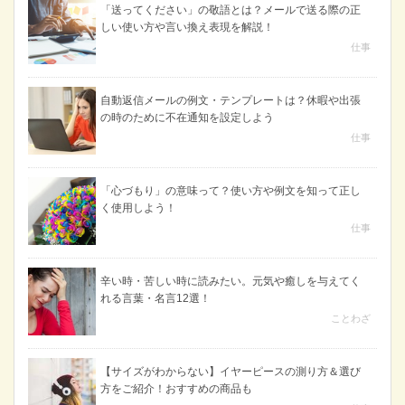
「送ってください」の敬語とは？メールで送る際の正
しい使い方や言い換え表現を解説！
仕事
自動返信メールの例文・テンプレートは？休暇や出張
の時のために不在通知を設定しよう
仕事
「心づもり」の意味って？使い方や例文を知って正し
く使用しよう！
仕事
辛い時・苦しい時に読みたい。元気や癒しを与えてく
れる言葉・名言12選！
ことわざ
【サイズがわからない】イヤーピースの測り方＆選び
方をご紹介！おすすめの商品も