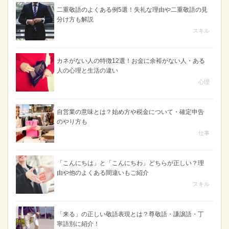
二重敬語のよくある例5選！失礼な理由や二重敬語の見
分け方も解説
スキル
カネがない人の特徴12選！お金に余裕がない人・ある
人の心理と生活の違い
心理
自営業の意味とは？始め方や税金について・確定申告
のやり方も
仕事
「こんにちは」と「こんにちわ」どちらが正しい？理
由や他のよくある間違いもご紹介
スキル
「来る」の正しい敬語表現とは？尊敬語・謙譲語・丁
寧語別に紹介！