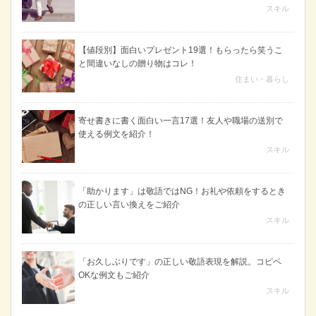
スキル
【値段別】面白いプレゼント19選！もらったら笑うこ
と間違いなしの贈り物はコレ！
住まい・暮らし
寄せ書きに書く面白い一言17選！友人や職場の送別で
使える例文を紹介！
スキル
「助かります」は敬語ではNG！お礼や依頼をするとき
の正しい言い換えをご紹介
スキル
「お久しぶりです」の正しい敬語表現を解説。コピペ
OKな例文もご紹介
スキル