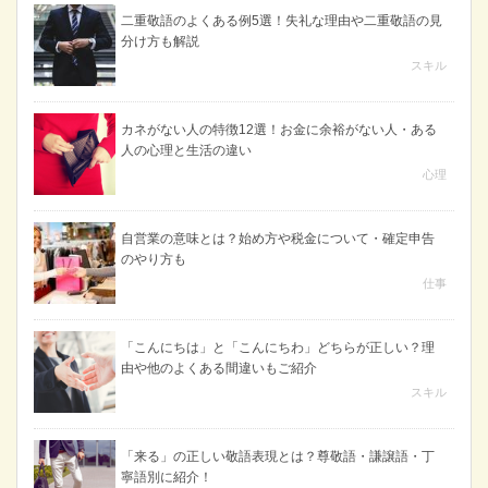
二重敬語のよくある例5選！失礼な理由や二重敬語の見
分け方も解説
スキル
カネがない人の特徴12選！お金に余裕がない人・ある
人の心理と生活の違い
心理
自営業の意味とは？始め方や税金について・確定申告
のやり方も
仕事
「こんにちは」と「こんにちわ」どちらが正しい？理
由や他のよくある間違いもご紹介
スキル
「来る」の正しい敬語表現とは？尊敬語・謙譲語・丁
寧語別に紹介！