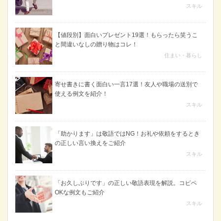
スキル
【値段別】面白いプレゼント19選！もらったら笑うこ
と間違いなしの贈り物はコレ！
住まい・暮らし
寄せ書きに書く面白い一言17選！友人や職場の送別で
使える例文を紹介！
スキル
「助かります」は敬語ではNG！お礼や依頼をするとき
の正しい言い換えをご紹介
スキル
「お久しぶりです」の正しい敬語表現を解説。コピペ
OKな例文もご紹介
スキル