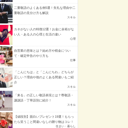
二重敬語のよくある例5選！失礼な理由や二
重敬語の見分け方も解説
スキル
カネがない人の特徴12選！お金に余裕がな
い人・ある人の心理と生活の違い
心理
自営業の意味とは？始め方や税金につい
て・確定申告のやり方も
仕事
「こんにちは」と「こんにちわ」どちらが
正しい？理由や他のよくある間違いもご紹
介
スキル
「来る」の正しい敬語表現とは？尊敬語・
謙譲語・丁寧語別に紹介！
スキル
【値段別】面白いプレゼント19選！もらっ
たら笑うこと間違いなしの贈り物はコレ！
住まい・暮らし