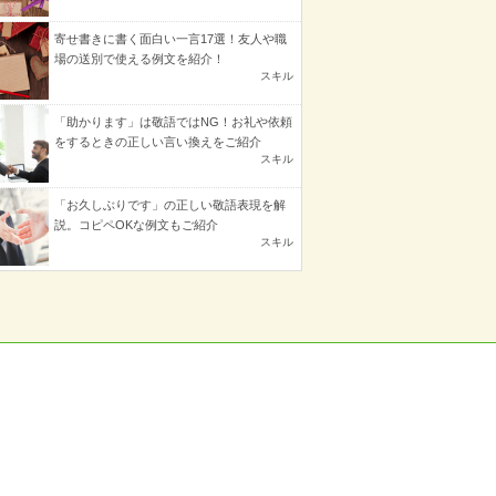
寄せ書きに書く面白い一言17選！友人や職
場の送別で使える例文を紹介！
スキル
「助かります」は敬語ではNG！お礼や依頼
をするときの正しい言い換えをご紹介
スキル
「お久しぶりです」の正しい敬語表現を解
説。コピペOKな例文もご紹介
スキル