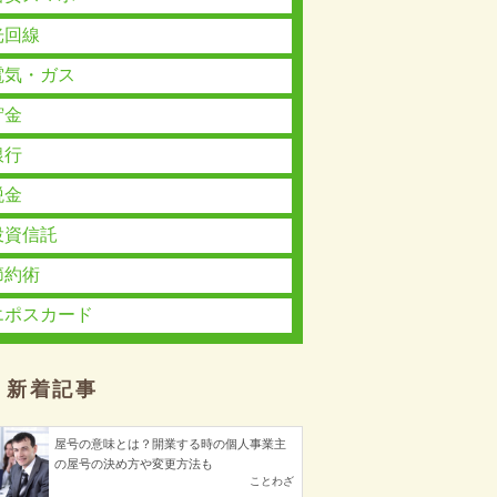
光回線
電気・ガス
貯金
銀行
税金
投資信託
節約術
エポスカード
新着記事
屋号の意味とは？開業する時の個人事業主
の屋号の決め方や変更方法も
ことわざ