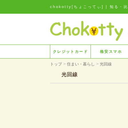
chokotty[ちょこってぃ] | 
クレジットカード
格安スマホ
>
>
トップ
住まい・暮らし
光回線
光回線